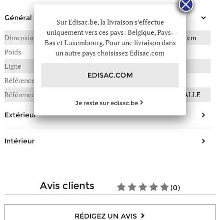
Général
Sur Edisac.be, la livraison s’effectue
uniquement vers ces pays: Belgique, Pays-
Dimensions
19(L) x 3(P) x 10(H) en cm
Bas et Luxembourg. Pour une livraison dans
Poids
0,250 kg
un autre pays choisissez Edisac.com
Ligne
K skuare
EDISAC.COM
Référence :
91A-A3W32024
Référence fournisseur
SKUARE BICOLOR WALLE
Je reste sur edisac.be
Extérieur
Nombre de poches principales
1
Intérieur
Type de fermeture
Zippée
Composition
Polyuréthane
Nombre de poches carte bancaire
12
avis clients
(0)
Nombre de poches billet
2
Nombre de poches zippées
1
RÉDIGEZ UN AVIS