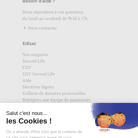
Besoin d'aide ?
Nous répondons à vos questions
du lundi au vendredi de 9h30 à 17h
Nous contacter
Edisac
Nos magasins
Second Life
CGV
CGV Second Life
Aide
Mentions légales
Collecte de données personnelles
Rejoignez une équipe de passionnés
Suivez-nous également sur
edisac.com
et
edisac.nl
.
Rejoignez la communauté edisac :