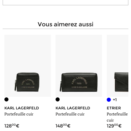
vous aimerez aussi
+1
KARL LAGERFELD
KARL LAGERFELD
ETRIER
Portefeuille cuir
Portefeuille cuir
Portefeuille e
cuir
00
00
00
128
148
129