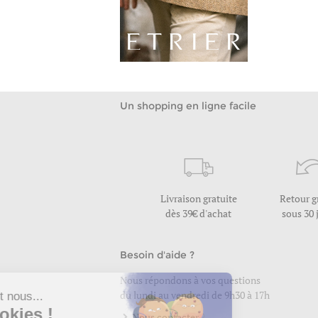
24c/331533
Un shopping en ligne facile
Livraison gratuite
Retour g
dès 39€ d'achat
sous 30 
Besoin d'aide ?
Nous répondons à vos questions
du lundi au vendredi de 9h30 à 17h
Nous contacter