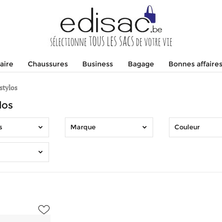
aire
Chaussures
Business
Bagage
Bonnes affaire
stylos
los
s
Marque
Couleur
ac.be/images/article_sm/1108819/etui-