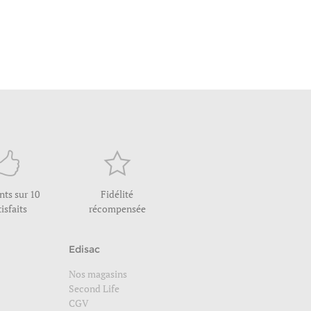
ents sur 10
Fidélité
tisfaits
récompensée
Edisac
Nos magasins
Second Life
CGV