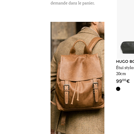
demande dans le panier.
stylos-
cuir-
hugo-
boss-
noir-
24c-
0hlx417a.jpg
https://www.edis
stylos-
cuir-
HUGO B
Étui stylo
hugo-
20cm
boss-
noir-
00
99
24c-
0hlx417a.jpg
https://www.edis
stylos-
cuir-
hugo-
boss-
0hlx417a-