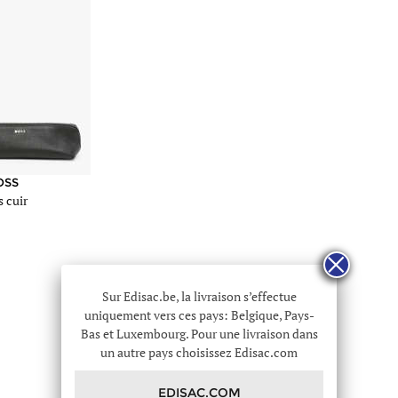
ac.be/images/article_me/1108819/etui-
OSS
s cuir
ac.be/etui-
Sur Edisac.be, la livraison s’effectue
uniquement vers ces pays: Belgique, Pays-
Bas et Luxembourg. Pour une livraison dans
un autre pays choisissez Edisac.com
EDISAC.COM