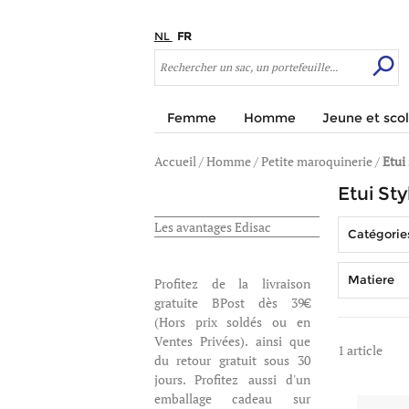
NL
FR
Femme
Homme
Jeune et scol
Accueil
/
Homme
/
Petite maroquinerie
/
Etui 
Etui Sty
Les avantages Edisac
Catégorie
Matiere
Profitez de la livraison
gratuite BPost dès 39
(Hors prix soldés ou en
Ventes Privées). ainsi que
1 article
du retour gratuit sous 30
jours. Profitez aussi d'un
emballage cadeau sur
https://www.edis