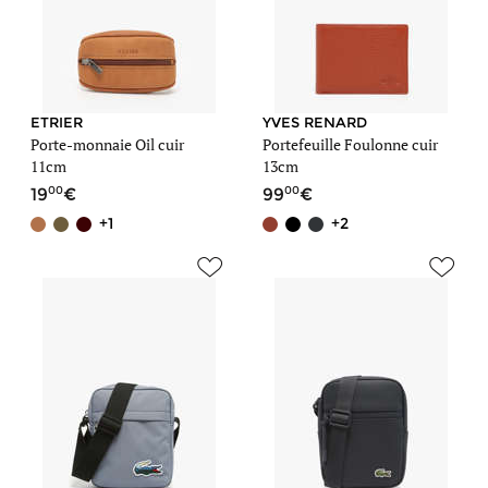
ETRIER
YVES RENARD
Porte-monnaie Oil cuir
Portefeuille Foulonne cuir
11cm
13cm
00
00
19
99
+1
+2