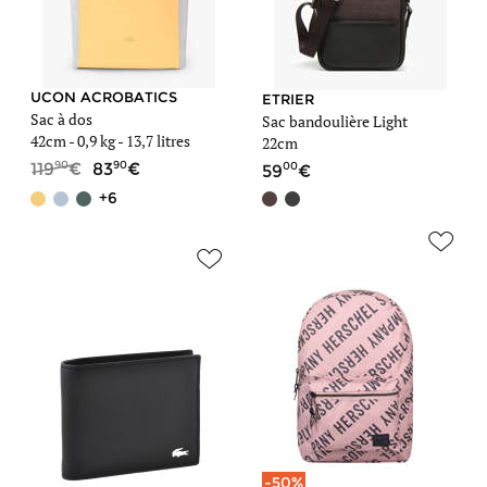
UCON ACROBATICS
ETRIER
Sac à dos
Sac bandoulière Light
42cm -
0,9 kg
- 13,7 litres
22cm
90
90
00
119
83
59
+6
-50%