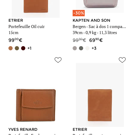
-30%
ETRIER
KAPTEN AND SON
Portefeuille Oil cuir
Bergen - Sac à dos 1 compartiment + PC 15''
15cm
39cm -
0,9 kg
- 11,3 litres
00
90
90
99
99
69
+1
+3
YVES RENARD
ETRIER