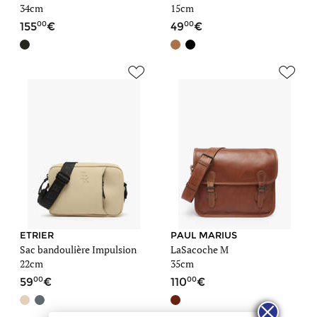
34cm
15cm
00
00
155
49
ETRIER
PAUL MARIUS
Sac bandoulière Impulsion
LaSacoche M
22cm
35cm
00
00
59
110