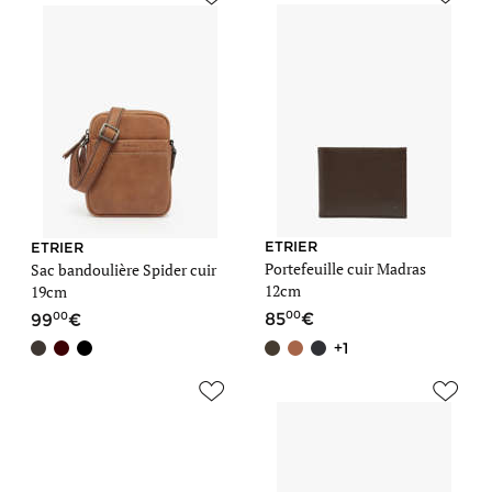
ETRIER
ETRIER
Portefeuille cuir Madras
Sac bandoulière Spider cuir
12cm
19cm
00
00
85
99
+1