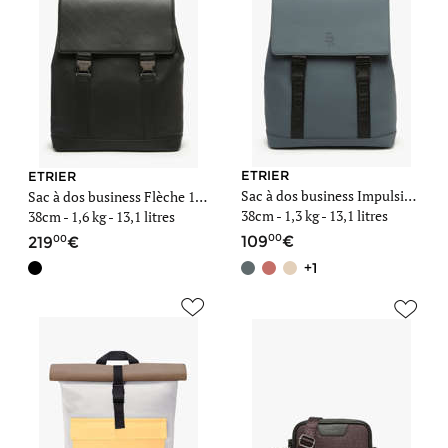
ETRIER
ETRIER
Sac à dos business Impulsion 1 compartiment + PC 15"
Sac à dos business Flèche 1 compartiment + PC 15"
38cm -
1,3 kg
- 13,1 litres
38cm -
1,6 kg
- 13,1 litres
00
00
109
219
+1