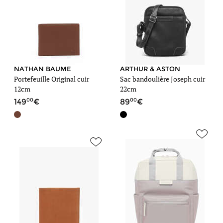
NATHAN BAUME
ARTHUR & ASTON
Portefeuille Original cuir
Sac bandoulière Joseph cuir
12cm
22cm
00
00
149
89