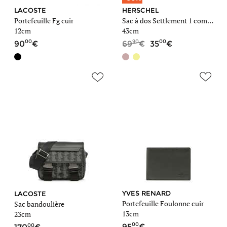
LACOSTE
HERSCHEL
Portefeuille Fg cuir
Sac à dos Settlement 1 compartiment + PC 13'' Classics Classics
12cm
43cm
00
90
00
90
69
35
YVES RENARD
LACOSTE
Portefeuille Foulonne cuir
Sac bandoulière
13cm
23cm
00
00
95