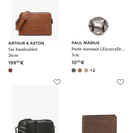
PAUL MARIUS
ARTHUR & ASTON
Porte-monnaie L'Escarcelle Vintage cuir
Sac bandoulière
7cm
26cm
00
00
10
199
+2