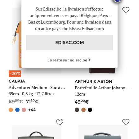
Sur Edisac.be, la livraison s’effectue
uniquement vers ces pays: Belgique, Pays-
Bas et Luxembourg. Pour une livraison dans
un autre pays choisissez Edisac.com
EDISAC.COM
Je reste sur edisac.be
-20%
CABAIA
ARTHUR & ASTON
Adventurer Medium - Sac à dos
Portefeuille Arthur Johany cuir
39cm -
0,8 kg
- 12,7 litres
12cm
00
20
00
89
71
49
+44