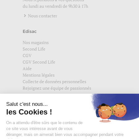
du lundi au vendredi de 9h30 à 17h
Nous contacter
Edisac
Nos magasins
Second Life
CGV
CGV Second Life
Aide
Mentions légales
Collecte de données personnelles
Rejoignez une équipe de passionnés
Suivez-nous également sur
edisac.com
et
edisac.nl
.
Rejoignez la communauté edisac :