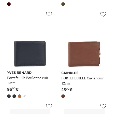
YVES RENARD
CRINKLES
Portefeuille Foulonne cuir
PORTEFEUILLE Caviar cuir
12cm
12cm
00
00
95
45
+1