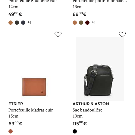
Portefeuille Foulonne cuir
Portefeuille porte-monnaie Oil cuir
12cm
13cm
00
00
49
89
+1
+1
ETRIER
ARTHUR & ASTON
Portefeuille Madras cuir
Sac bandoulière
13cm
19cm
00
00
69
115