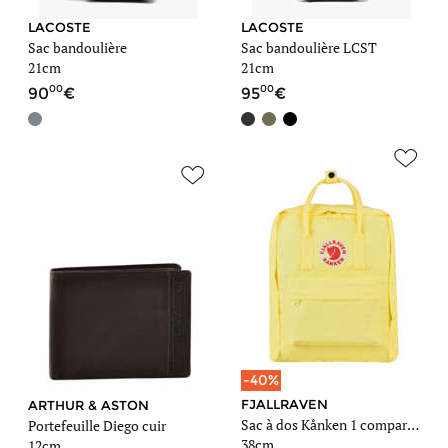
LACOSTE
LACOSTE
Sac bandoulière
Sac bandoulière LCST
21cm
21cm
00
00
90
95
-40%
FJALLRAVEN
ARTHUR & ASTON
Sac à dos Kånken 1 compartiment
Portefeuille Diego cuir
38cm
12cm