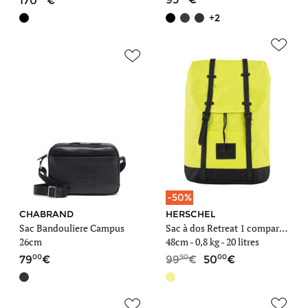
170
+2
-50%
CHABRAND
HERSCHEL
Sac Bandouliere Campus
Sac à dos Retreat 1 compartiment + PC 15'' Classics
26cm
48cm -
0,8 kg
- 20 litres
00
90
00
79
99
50