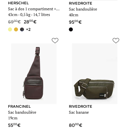
HERSCHEL
RIVEDROITE
Sac à dos 1 compartiment + PC 15''
Sac bandoulière
43cm -
0,5 kg
- 14,7 litres
40cm
90
00
00
69
28
95
+2
FRANCINEL
RIVEDROITE
Sac bandoulière
Sac banane
19cm
00
00
55
80