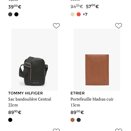
95
00
00
94
57
39
+7
TOMMY HILFIGER
ETRIER
Sac bandoulière Central
Portefeuille Madras cuir
22cm
13cm
90
00
89
89