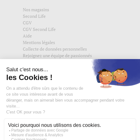
Nos magasins
Second Life
CGV
CGV Second Life
Aide
Mentions légales
Collecte de données personnelles
Rejoignez une équipe de passionnés
Suivez-nous également sur
edisac.com
et
edisac.nl
.
Rejoignez la communauté edisac :
Des modeuses comblées