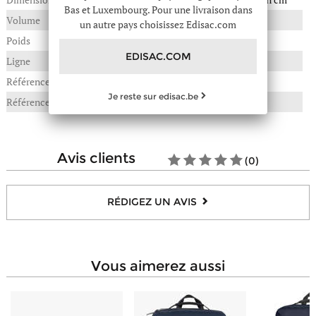
Bas et Luxembourg. Pour une livraison dans
Volume
22 litres
un autre pays choisissez Edisac.com
Poids
0,910 kg
EDISAC.COM
Ligne
Tarp
Référence :
052-A5BKDTAR
Je reste sur edisac.be
Référence fournisseur
CABIN PAK'R
avis clients
(0)
RÉDIGEZ UN AVIS
vous aimerez aussi