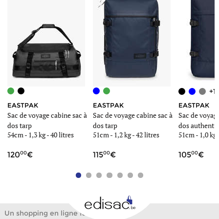
+1
EASTPAK
EASTPAK
EASTPAK
à
Sac de voyage cabine sac à
Sac de voyage cabine sac à
Sac de voyage
dos tarp
dos tarp
dos authentic
54cm -
1,3 kg
-
40 litres
51cm -
1,2 kg
-
42 litres
51cm -
1,0 kg
00
00
00
120
115
105
Un shopping en ligne facile