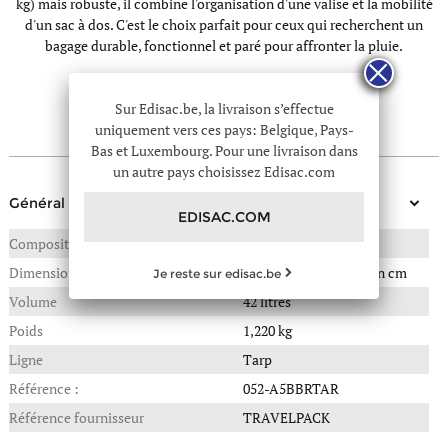
kg) mais robuste, il combine l'organisation d'une valise et la mobilité
d'un sac à dos. C'est le choix parfait pour ceux qui recherchent un
bagage durable, fonctionnel et paré pour affronter la pluie.
Sur Edisac.be, la livraison s’effectue
uniquement vers ces pays: Belgique, Pays-
détails techniques
Bas et Luxembourg. Pour une livraison dans
un autre pays choisissez Edisac.com
Général
EDISAC.COM
Composition
POLYESTER
Dimensions
51(L) x 23(P) x 33(H) en cm
Je reste sur edisac.be
Volume
42 litres
Poids
1,220 kg
Ligne
Tarp
Référence :
052-A5BBRTAR
Référence fournisseur
TRAVELPACK