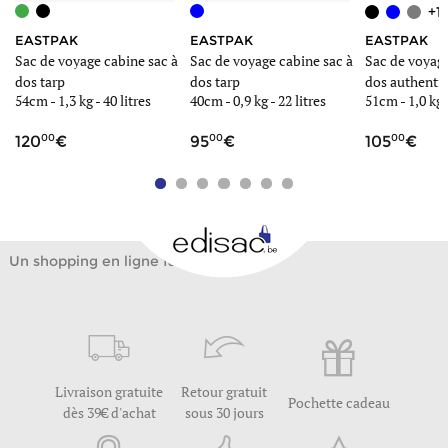
+1
EASTPAK
EASTPAK
EASTPAK
à
Sac de voyage cabine sac à
Sac de voyage cabine sac à
Sac de voyage
dos tarp
dos tarp
dos authentic
54cm -
1,3 kg
-
40 litres
40cm -
0,9 kg
-
22 litres
51cm -
1,0 kg
00
00
00
120
95
105
Un shopping en ligne facile
Livraison gratuite
Retour gratuit
Pochette cadeau
dès 39€ d'achat
sous 30 jours