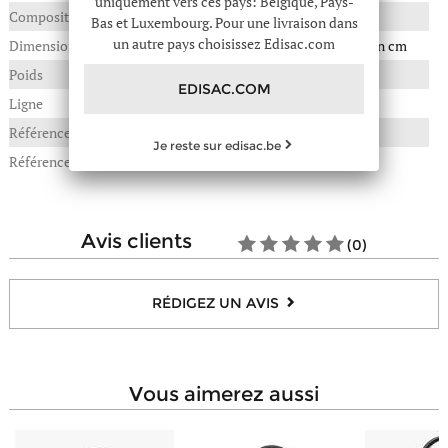
uniquement vers ces pays: Belgique, Pays-
Composition
Textile garni cuir
Bas et Luxembourg. Pour une livraison dans
un autre pays choisissez Edisac.com
Dimensions
28(L) x 12(P) x 38(H) en cm
Poids
1,170 kg
EDISAC.COM
Ligne
Light
Référence :
104-ELIG8272
Je reste sur edisac.be
Référence fournisseur
ELIG8272
avis clients
(0)
RÉDIGEZ UN AVIS
vous aimerez aussi