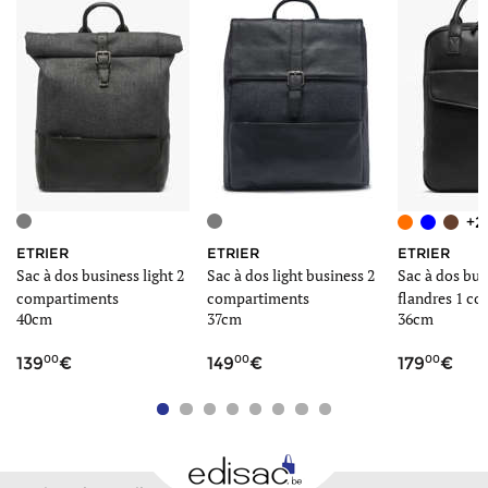
+2
ETRIER
ETRIER
ETRIER
Sac à dos business light 2
Sac à dos light business 2
Sac à dos bus
compartiments
compartiments
flandres 1 c
40cm
37cm
36cm
cuir
00
00
00
139
149
179