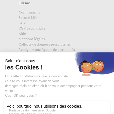
Edisac
Nos magasins
Second Life
CGV
CGV Second Life
Aide
Mentions légales
Collecte de données personnelles
Rejoignez une équipe de passionnés
Suivez-nous également sur
edisac.com
et
edisac.nl
.
Rejoignez la communauté edisac :
Des modeuses comblées