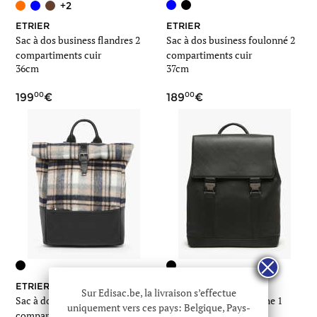
+2
ETRIER
ETRIER
Sac à dos business flandres 2
Sac à dos business foulonné 2
compartiments cuir
compartiments cuir
36cm
37cm
00
00
199
189
ETRIER
ETRIER
Sur Edisac.be, la livraison s’effectue
Sac à dos business 2
Sac à dos business flèche 1
uniquement vers ces pays: Belgique, Pays-
compartiments baroudeur
compartiment + pc 15"