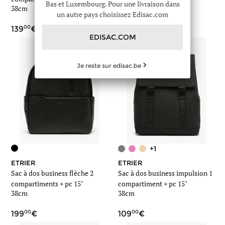
Bas et Luxembourg. Pour une livraison dans
38cm
38cm
un autre pays choisissez Edisac.com
00
00
139
219
EDISAC.COM
Je reste sur edisac.be
+1
ETRIER
ETRIER
Sac à dos business flèche 2
Sac à dos business impulsion 1
compartiments + pc 15"
compartiment + pc 15"
38cm
38cm
00
00
199
109