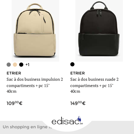
+1
ETRIER
ETRIER
Sac à dos business impulsion 2
Sac à dos business ruade 2
compartiments + pc 15"
compartiments + pc 15"
40cm
40cm
00
00
109
149
Un shopping en ligne facile