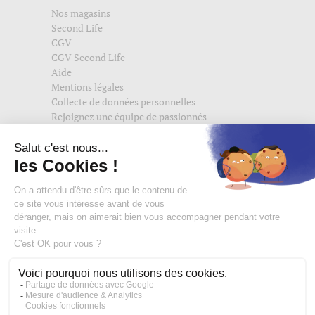
Nos magasins
Second Life
CGV
CGV Second Life
Aide
Mentions légales
Collecte de données personnelles
Rejoignez une équipe de passionnés
Suivez-nous également sur
edisac.com
et
edisac.nl
.
Rejoignez la communauté edisac :
Des modeuses comblées