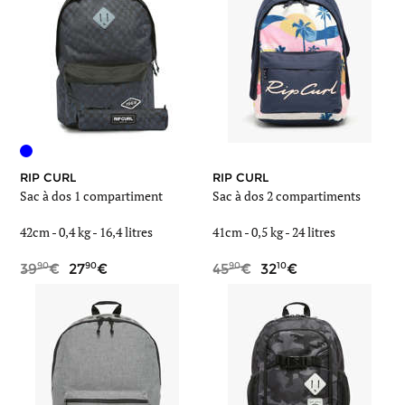
RIP CURL
RIP CURL
Sac à dos 1 compartiment
Sac à dos 2 compartiments
42cm -
0,4 kg
- 16,4 litres
41cm -
0,5 kg
- 24 litres
90
90
90
10
39
27
45
32