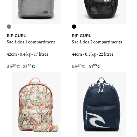
RIP CURL
RIP CURL
Sac à dos 1 compartiment
Sac à dos 2 compartiments
42cm -
0,4 kg
- 17 litres
44cm -
0,5 kg
- 22 litres
90
50
90
90
35
21
59
41