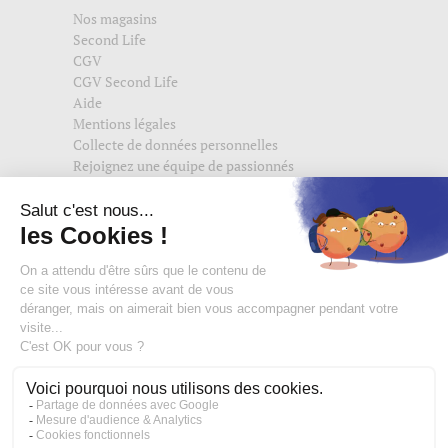
Nos magasins
Second Life
CGV
CGV Second Life
Aide
Mentions légales
Collecte de données personnelles
Rejoignez une équipe de passionnés
Suivez-nous également sur
edisac.com
et
edisac.nl
.
Rejoignez la communauté edisac :
Des modeuses comblées