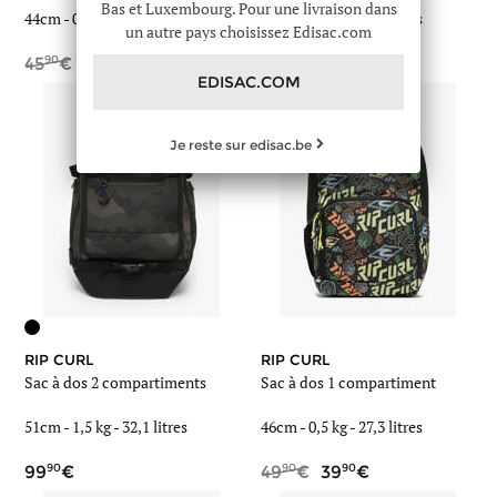
Bas et Luxembourg. Pour une livraison dans
44cm -
0,5 kg
- 22,5 litres
46cm -
0,5 kg
- 27,3 litres
un autre pays choisissez Edisac.com
90
10
90
90
45
32
49
34
EDISAC.COM
Je reste sur edisac.be
RIP CURL
RIP CURL
Sac à dos 2 compartiments
Sac à dos 1 compartiment
51cm -
1,5 kg
- 32,1 litres
46cm -
0,5 kg
- 27,3 litres
90
90
90
99
49
39