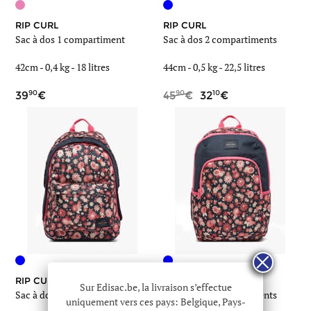
RIP CURL
RIP CURL
Sac à dos 1 compartiment
Sac à dos 2 compartiments
42cm -
0,4 kg
- 18 litres
44cm -
0,5 kg
- 22,5 litres
90
90
10
39
45
32
RIP CURL
RIP CURL
Sur Edisac.be, la livraison s’effectue
Sac à dos 2 compartiments
Sac à dos 2 compartiments
uniquement vers ces pays: Belgique, Pays-