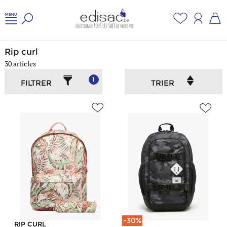
Accueil
/
Jeune et scolaire
/
Rip curl
Rip curl
30 articles
1
FILTRER
TRIER
-30%
RIP CURL