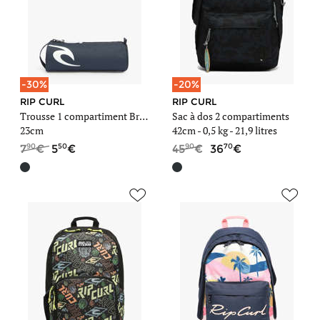
-30%
-20%
RIP CURL
RIP CURL
Trousse 1 compartiment Brand
Sac à dos 2 compartiments
23cm
42cm -
0,5 kg
- 21,9 litres
90
50
90
70
7
5
45
36