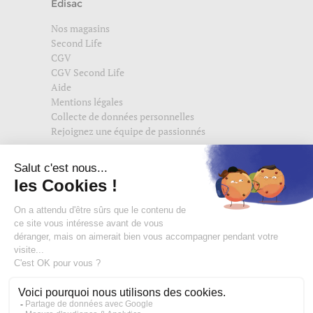
Edisac
Nos magasins
Second Life
CGV
CGV Second Life
Aide
Mentions légales
Collecte de données personnelles
Rejoignez une équipe de passionnés
Suivez-nous également sur
edisac.com
et
edisac.nl
.
Rejoignez la communauté edisac :
Des modeuses comblées