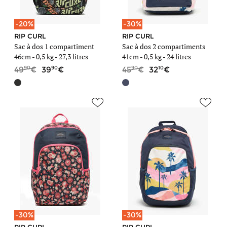
-20%
-30%
RIP CURL
RIP CURL
Sac à dos 1 compartiment
Sac à dos 2 compartiments
46cm -
0,5 kg
- 27,3 litres
41cm -
0,5 kg
- 24 litres
90
90
90
10
49
39
45
32
-30%
-30%