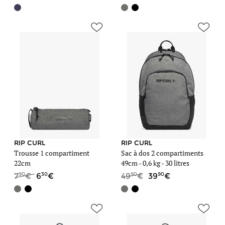
RIP CURL
RIP CURL
Trousse 1 compartiment
Sac à dos 2 compartiments
22cm
49cm -
0,6 kg
- 30 litres
90
30
90
90
7
6
49
39