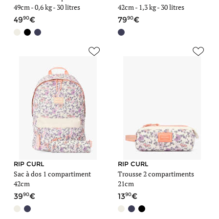
49cm -
0,6 kg
- 30 litres
42cm -
1,3 kg
- 30 litres
90
90
49
79
RIP CURL
RIP CURL
Sac à dos 1 compartiment
Trousse 2 compartiments
42cm
21cm
90
90
39
13