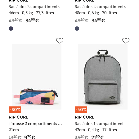
RIP CURL
RIP CURL
Sac à dos 2 compartiments
Sac à dos 2 compartiments
46cm -
0,5 kg
- 27,3 litres
48cm -
0,6 kg
- 30 litres
90
90
90
90
49
34
49
34
-30%
-40%
RIP CURL
RIP CURL
Trousse 2 compartiments Mixed
Sac à dos 1 compartiment
21cm
42cm -
0,4 kg
- 17 litres
90
70
90
50
13
9
35
21