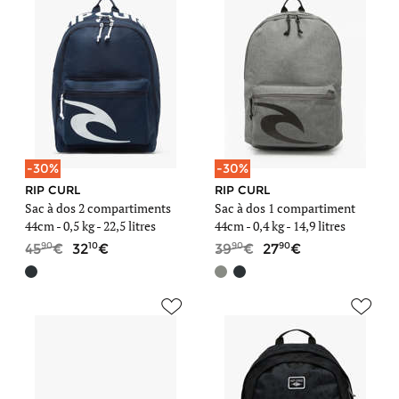
-30%
-30%
RIP CURL
RIP CURL
Sac à dos 2 compartiments
Sac à dos 1 compartiment
44cm -
0,5 kg
- 22,5 litres
44cm -
0,4 kg
- 14,9 litres
90
10
90
90
45
32
39
27