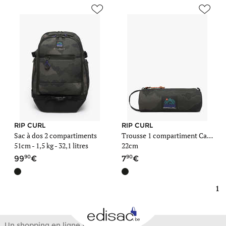
RIP CURL
RIP CURL
Sac à dos 2 compartiments
Trousse 1 compartiment Camo
51cm -
1,5 kg
- 32,1 litres
22cm
90
90
99
7
1
Un shopping en ligne facile