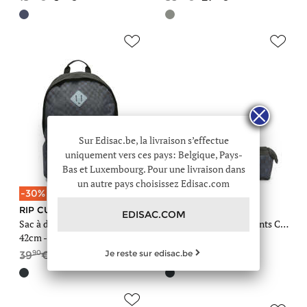
Sur Edisac.be, la livraison s’effectue
uniquement vers ces pays: Belgique, Pays-
Bas et Luxembourg. Pour une livraison dans
un autre pays choisissez Edisac.com
-30%
-30%
RIP CURL
RIP CURL
EDISAC.COM
Sac à dos 1 compartiment
Trousse 2 compartiments Checkers
42cm -
0,4 kg
- 16,4 litres
21cm
90
90
90
70
Je reste sur edisac.be
39
27
13
9