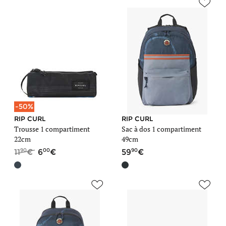
-50%
RIP CURL
RIP CURL
Trousse 1 compartiment
Sac à dos 1 compartiment
22cm
49cm
90
00
90
11
6
59