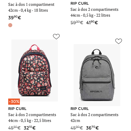
RIP CURL
Sac à dos 1 compartiment
Sac à dos 2 compartiments
42cm -
0,4 kg
- 18 litres
44cm -
0,5 kg
- 22 litres
90
39
90
90
59
41
-30%
RIP CURL
RIP CURL
Sac à dos 2 compartiments
Sac à dos 2 compartiments
44cm -
0,5 kg
- 22,5 litres
42cm
90
10
90
70
45
32
45
36