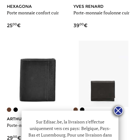
HEXAGONA
YVES RENARD
Porte monnaie confort cuir
Porte-monnaie foulonne cuir
00
00
25
39
ARTHUR & ASTON
ETRIER
Sur Edisac.be, la livraison s’effectue
Porte-monnaie diego cuir
Porte-monnaie oil cuir
uniquement vers ces pays: Belgique, Pays-
Bas et Luxembourg. Pour une livraison dans
00
00
29
69