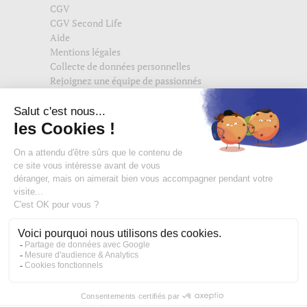
CGV
CGV Second Life
Aide
Mentions légales
Collecte de données personnelles
Rejoignez une équipe de passionnés
Suivez-nous également sur
edisac.com
et
edisac.nl
.
Rejoignez la communauté edisac :
Des modeuses comblées
4,74/5