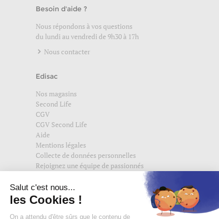
Besoin d'aide ?
Nous répondons à vos questions
du lundi au vendredi de 9h30 à 17h
Nous contacter
Edisac
Nos magasins
Second Life
CGV
CGV Second Life
Aide
Mentions légales
Collecte de données personnelles
Rejoignez une équipe de passionnés
Suivez-nous également sur
edisac.com
et
edisac.nl
.
Rejoignez la communauté edisac :