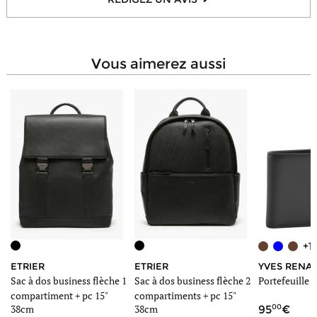
Type de portée
En bandoulière, A la main
vous aimerez aussi
+1
ETRIER
ETRIER
YVES RENA
Sac à dos business flèche 1
Sac à dos business flèche 2
Portefeuille 
compartiment + pc 15"
compartiments + pc 15"
00
38cm
38cm
95