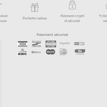
ratuit
Paiement crypté
9 cli
Pochette cadeau
jours
et sécurisé
sa
Paiement sécurisé