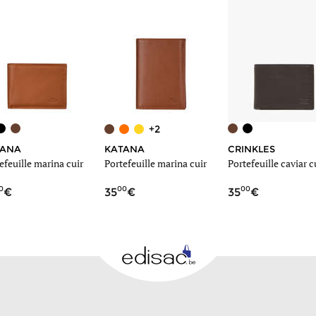
+2
TANA
KATANA
CRINKLES
efeuille marina cuir
Portefeuille marina cuir
Portefeuille caviar c
0
00
00
35
35