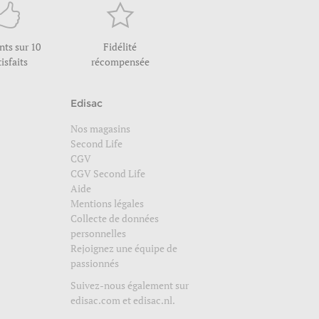
ents sur 10
Fidélité
tisfaits
récompensée
Edisac
Nos magasins
Second Life
CGV
CGV Second Life
Aide
Mentions légales
Collecte de données
personnelles
Rejoignez une équipe de
passionnés
Suivez-nous également sur
edisac.com
et
edisac.nl
.