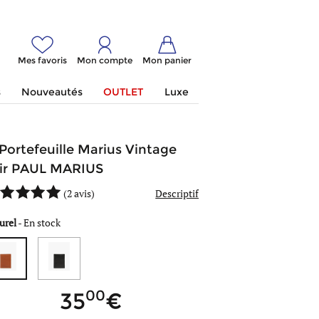
Mes favoris
Mon compte
Mon panier
s
Nouveautés
OUTLET
Luxe
Portefeuille Marius Vintage
ir PAUL MARIUS
(
2 avis
)
Descriptif
urel
-
En stock
00
35