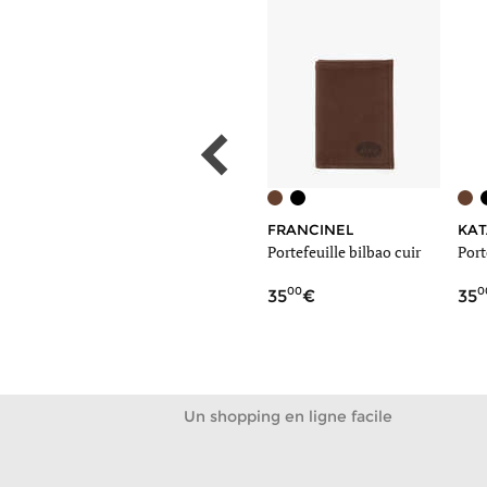
ARTHUR & ASTON
FRANCINEL
KA
Porte-monnaie ange cuir
Portefeuille bilbao cuir
Port
00
00
0
35
35
35
Un shopping en ligne facile