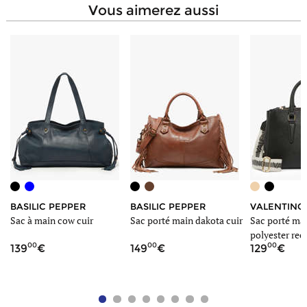
vous aimerez aussi
BASILIC PEPPER
BASILIC PEPPER
VALENTINO
Sac à main cow cuir
Sac porté main dakota cuir
Sac porté mai
polyester rec
00
00
00
139
149
129