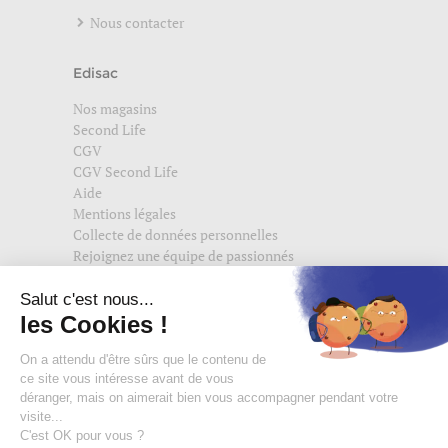
Nous contacter
Edisac
Nos magasins
Second Life
CGV
CGV Second Life
Aide
Mentions légales
Collecte de données personnelles
Rejoignez une équipe de passionnés
Suivez-nous également sur
edisac.com
et
edisac.nl
.
Rejoignez la communauté edisac :