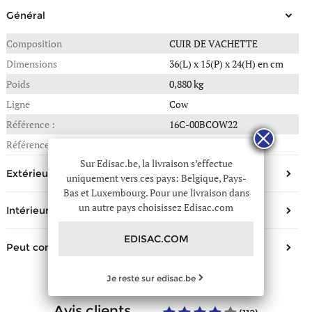
Général
Composition
CUIR DE VACHETTE
Dimensions
36(L) x 15(P) x 24(H) en cm
Poids
0,880 kg
Ligne
Cow
Référence :
16C-00BCOW22
Référence fournisseur
BCOW22
Sur Edisac.be, la livraison s’effectue
Extérieur
uniquement vers ces pays: Belgique, Pays-
Bas et Luxembourg. Pour une livraison dans
Matière/Aspect
Cuir
un autre pays choisissez Edisac.com
Intérieur
Type de fermeture
Zippée
Nombre de poches simples
2
EDISAC.COM
Nombre de poches avant
1
Peut contenir
Nombre de poches éclair
1
Hauteur de la anse
15 CM
Document A4
Non
Composition
Polyester
Je reste sur edisac.be
Bandoulière réglable
Oui
Bandoulière amovible
Oui
avis clients