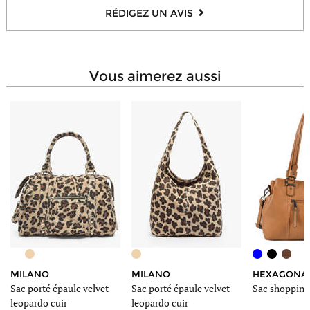
Bandoulière amovible
RÉDIGEZ UN AVIS
Oui
Type de portée
A l'épaule, En bandoulière
vous aimerez aussi
MILANO
MILANO
HEXAGONA
Sac porté épaule velvet
Sac porté épaule velvet
Sac shopping
leopardo cuir
leopardo cuir