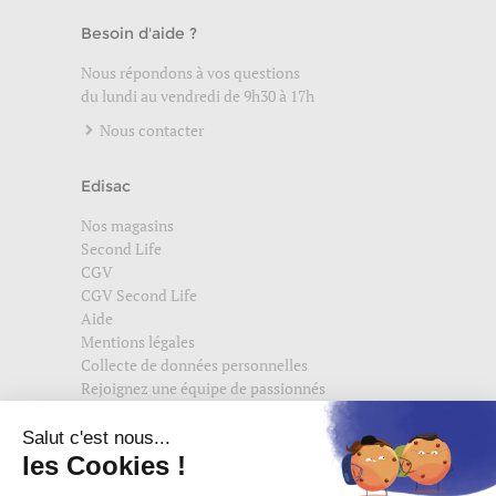
Besoin d'aide ?
Nous répondons à vos questions
du lundi au vendredi de 9h30 à 17h
Nous contacter
Edisac
Nos magasins
Second Life
CGV
CGV Second Life
Aide
Mentions légales
Collecte de données personnelles
Rejoignez une équipe de passionnés
Suivez-nous également sur
edisac.com
et
edisac.nl
.