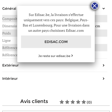
Général
Sur Edisac.be, la livraison s’effectue
Composition
CUIR DE VACHETTE
uniquement vers ces pays: Belgique, Pays-
Bas et Luxembourg. Pour une livraison dans
Dimensions
24(L) x 6(P) x 18(H) en cm
un autre pays choisissez Edisac.com
Poids
0,320 kg
Ligne
Velvet leopardo
EDISAC.COM
Référence :
98E-0VL25064
Référence fournisseur
VL25064
Je reste sur edisac.be
Extérieur
Forme
Sac bandoulière, sac porté
Intérieur
épaule
Matière/Aspect
Cuir, Aspect daim
Nombre de compartiments
1
Type de fermeture
Zippée
Nombre de poches éclair
1
avis clients
Hauteur de la anse
23 cm
(0)
Composition
Synthétique
Bandoulière réglable
Oui