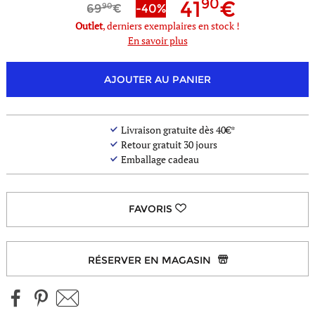
90
41
90
69
-40%
Outlet
, derniers exemplaires en stock !
En savoir plus
- de
coloris
AJOUTER AU PANIER
Livraison gratuite dès 40€*
Retour gratuit 30 jours
Emballage cadeau
RÉSERVER EN MAGASIN