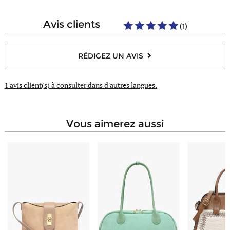
Type de fermeture
Zippée
Nombre de poches éclair
1
Hauteur de la anse
25cm
avis clients
(1)
Composition
Polyester
Type de portée
A l'épaule
RÉDIGEZ UN AVIS
1 avis client(s)
à consulter dans d'autres langues.
vous aimerez aussi