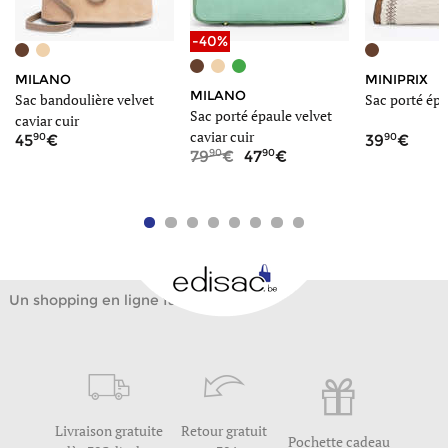
-40%
MILANO
MINIPRIX
MILANO
Sac bandoulière velvet
Sac porté épa
Sac porté épaule velvet
caviar cuir
caviar cuir
90
90
45
39
90
90
79
47
Un shopping en ligne facile
Livraison gratuite
Retour gratuit
Pochette cadeau