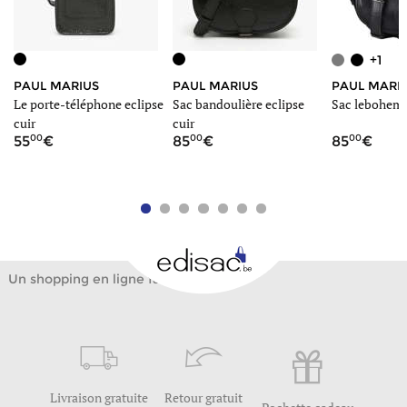
+1
PAUL MARIUS
PAUL MARIUS
PAUL MARI
Le porte-téléphone eclipse
Sac bandoulière eclipse
Sac lebohemi
cuir
cuir
00
00
00
55
85
85
Un shopping en ligne facile
Livraison gratuite
Retour gratuit