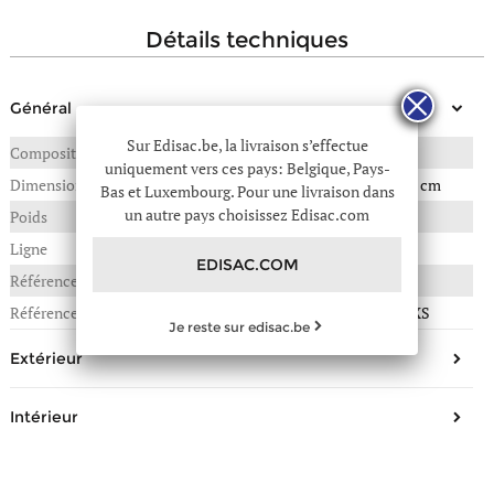
détails techniques
Général
Sur Edisac.be, la livraison s’effectue
Composition
CUIR DE VACHETTE
uniquement vers ces pays: Belgique, Pays-
Dimensions
19(L) x 5(P) x 20(H) en cm
Bas et Luxembourg. Pour une livraison dans
un autre pays choisissez Edisac.com
Poids
0,380 kg
Ligne
Eclipse
EDISAC.COM
Référence :
45C-GEORXECL
Référence fournisseur
MademoiselleGeorgeXS
Je reste sur edisac.be
Extérieur
Forme
Sac bandoulière
Intérieur
Matière/Aspect
Cuir
Nombre de compartiments
1
Type de fermeture
Rabat, Fermoir
Nombre de poches simples
1