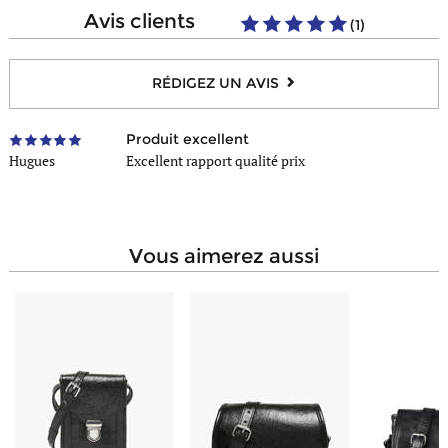
Nombre de poches avant
1
avis clients
(1)
Nombre de poches éclair
1
Hauteur de la anse
3 cm
Composition
Coton
Bandoulière réglable
Oui
RÉDIGEZ UN AVIS
Bandoulière amovible
Oui
Type de portée
En bandoulière, A la main
Produit excellent
Hugues
Excellent rapport qualité prix
vous aimerez aussi