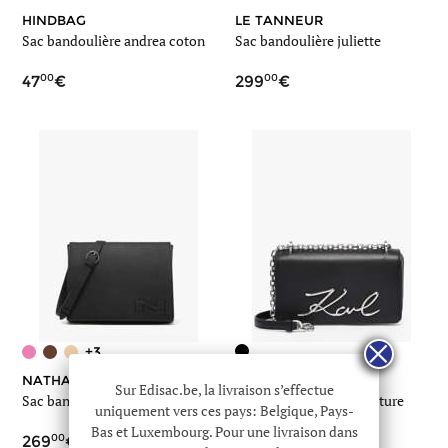
HINDBAG
LE TANNEUR
Sac bandoulière andrea coton
Sac bandoulière juliette
00
00
47
299
+3
NATHAN BAUME
KARL LAGERFELD
Sur Edisac.be, la livraison s’effectue
Sac bandoulière brugge cuir
Sac bandoulière k signature
uniquement vers ces pays: Belgique, Pays-
cuir
Bas et Luxembourg. Pour une livraison dans
00
00
269
298