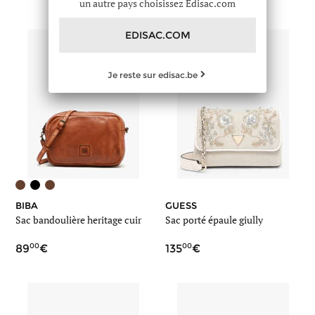
un autre pays choisissez Edisac.com
EDISAC.COM
Je reste sur edisac.be
BIBA
GUESS
Sac bandoulière heritage cuir
Sac porté épaule giully
00
00
89
135