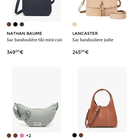
NATHAN BAUME
LANCASTER
Sac bandoulière tiki mini cuir
Sac bandouliere jodie
00
00
349
245
+2