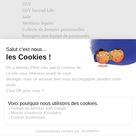
CGV
CGV Second Life
Aide
Mentions légales
Collecte de données personnelles
Rejoignez une équipe de passionnés
Suivez-nous également sur
edisac.com
et
edisac.nl
.
Rejoignez la communauté edisac :
Des modeuses comblées
4,74/5