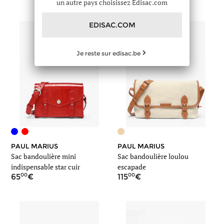
un autre pays choisissez Edisac.com
EDISAC.COM
Je reste sur edisac.be
PAUL MARIUS
PAUL MARIUS
Sac bandoulière mini
Sac bandoulière loulou
indispensable star cuir
escapade
00
00
65
115