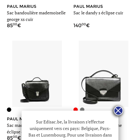
PAUL MARIUS
PAUL MARIUS
Sac bandoulière mademoiselle
Sac le dandy s éclipse cuir
george xs cuir
00
00
85
140
PAUL MARIUS
PAUL MARIUS
Sur Edisac.be, la livraison s’effectue
Sac mademoiselle george xs
Sac bandoulière madame
uniquement vers ces pays: Belgique, Pays-
éclipse cuir
george star cuir
Bas et Luxembourg. Pour une livraison dans
00
00
85
175