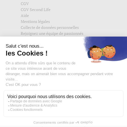
CGV
CGV Second Life
Aide
Mentions légales
Collecte de données personnelles
Rejoignez une équipe de passionnés
Suivez-nous également sur
edisac.com
et
edisac.nl
.
Rejoignez la communauté edisac :
Des modeuses comblées
4,74/5