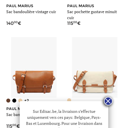
PAUL MARIUS
PAUL MARIUS
Sac bandoulière vintage cuir
Sac pochette gustave minuit
cuir
00
00
140
115
+2
PAUL MARIUS
PAUL MARIUS
Sur Edisac.be, la livraison s’effectue
Sac bandoulière loulou cuir
Sac bandoulière loulou
uniquement vers ces pays: Belgique, Pays-
escapade
Bas et Luxembourg. Pour une livraison dans
00
00
115
115