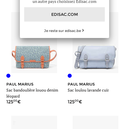
un autre pays choisissez Edisac.com
EDISAC.COM
Je reste sur edisac.be
PAUL MARIUS
PAUL MARIUS
Sac bandoulière louou denim
Sac loulou lavande cuir
léopard
00
00
125
125