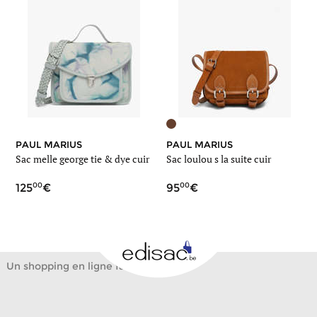
PAUL MARIUS
PAUL MARIUS
Sac melle george tie & dye cuir
Sac loulou s la suite cuir
00
00
125
95
Un shopping en ligne facile