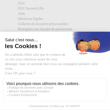
CGV
CGV Second Life
Aide
Mentions légales
Collecte de données personnelles
Rejoignez une équipe de passionnés
Suivez-nous également sur
edisac.com
et
edisac.nl
.
Rejoignez la communauté edisac :
Des modeuses comblées
4,74/5