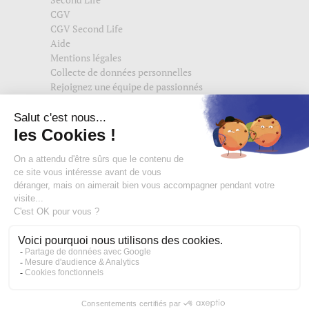
CGV
CGV Second Life
Aide
Mentions légales
Collecte de données personnelles
Rejoignez une équipe de passionnés
Suivez-nous également sur
edisac.com
et
edisac.nl
.
Rejoignez la communauté edisac :
Des modeuses comblées
4,74/5