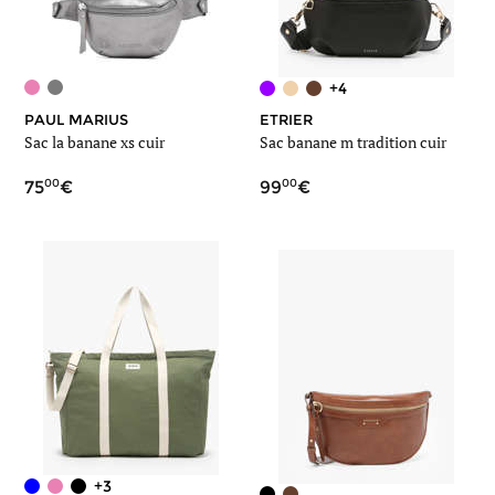
+4
PAUL MARIUS
ETRIER
Sac la banane xs cuir
Sac banane m tradition cuir
00
00
75
99
+3