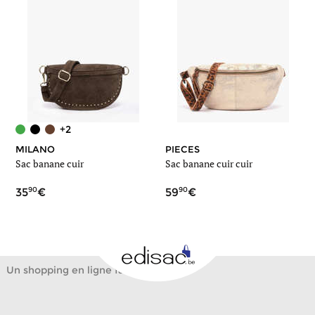
+2
MILANO
PIECES
Sac banane cuir
Sac banane cuir cuir
90
90
35
59
Un shopping en ligne facile