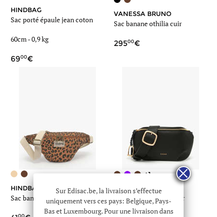
HINDBAG
VANESSA BRUNO
Sac porté épaule jean coton
Sac banane othilia cuir
60cm -
0,9 kg
00
295
00
69
+1
HINDBAG
ETRIER
Sur Edisac.be, la livraison s’effectue
Sac banane
Sac banane torsade cuir
uniquement vers ces pays: Belgique, Pays-
Bas et Luxembourg. Pour une livraison dans
00
00