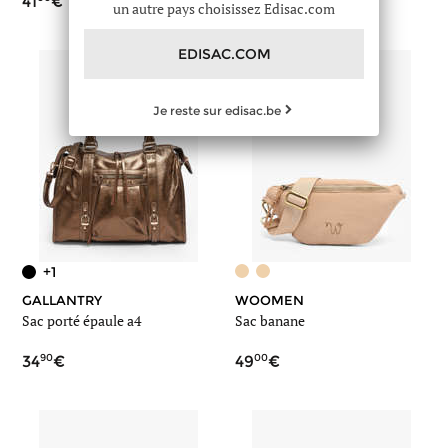
41
99
un autre pays choisissez Edisac.com
EDISAC.COM
Je reste sur edisac.be
+1
GALLANTRY
WOOMEN
Sac porté épaule a4
Sac banane
90
00
34
49