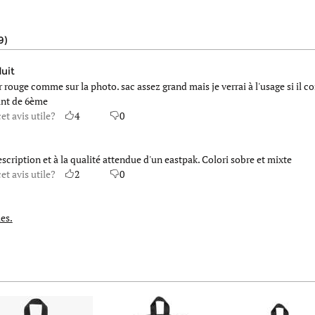
9)
uit
r rouge comme sur la photo. sac assez grand mais je verrai à l'usage si il c
ant de 6ème
et avis utile?
4
0
escription et à la qualité attendue d'un eastpak. Colori sobre et mixte
et avis utile?
2
0
es.