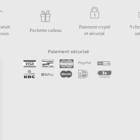
ratuit
Paiement crypté
9 cli
Pochette cadeau
jours
et sécurisé
sa
Paiement sécurisé