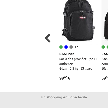
+3
EASTPAK
EASTPAK
EAS
Sac à dos
Sac à dos provider + pc 15''
Sac 
authentic
com
litres
45cm -
0,7 kg
- 23 litres
44cm -
0,8 kg
- 33 litres
40c
00
00
9
75
99
59
Un shopping en ligne facile