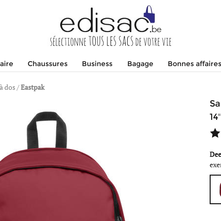
aire
Chaussures
Business
Bagage
Bonnes affaire
à dos
/
Eastpak
Sa
14
Dee
exe