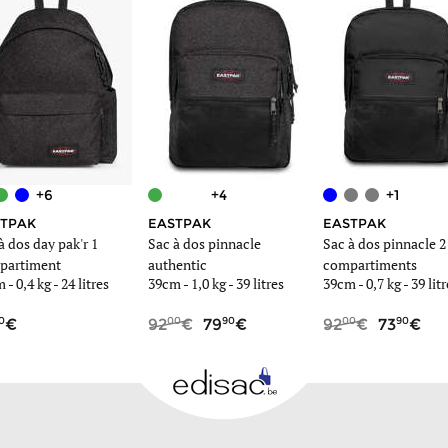
+6
+4
+1
TPAK
EASTPAK
EASTPAK
à dos day pak'r 1
Sac à dos pinnacle
Sac à dos pinnacle 2
partiment
authentic
compartiments
m -
0,4 kg
- 24 litres
39cm -
1,0 kg
- 39 litres
39cm -
0,7 kg
- 39 litr
0
00
90
00
90
92
79
92
73