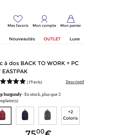
Mes favoris
Mon compte
Mon panier
s
Nouveautés
OUTLET
Luxe
c à dos BACK TO WORK + PC
'' EASTPAK
(
19 avis
)
Descriptif
p burgundy
-
En stock, plus que 2
mplaire(s)
+2
Coloris
00
75
- de