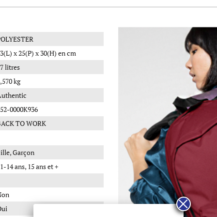
POLYESTER
3(L) x 25(P) x 30(H) en cm
7 litres
,570 kg
uthentic
52-0000K936
BACK TO WORK
ille, Garçon
1-14 ans, 15 ans et +
Non
Oui