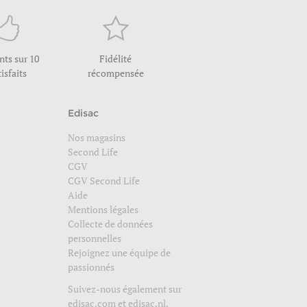
ents sur 10
Fidélité
tisfaits
récompensée
Edisac
Nos magasins
Second Life
CGV
CGV Second Life
Aide
Mentions légales
Collecte de données
personnelles
Rejoignez une équipe de
passionnés
Suivez-nous également sur
edisac.com
et
edisac.nl
.