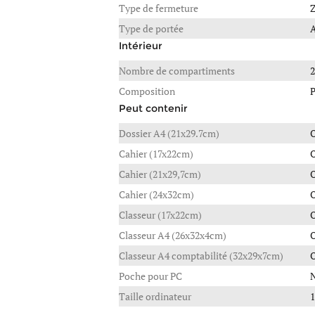
Type de fermeture
Z
Type de portée
A
Intérieur
Nombre de compartiments
2
Composition
P
Peut contenir
Dossier A4 (21x29.7cm)
Cahier (17x22cm)
Cahier (21x29,7cm)
Cahier (24x32cm)
Classeur (17x22cm)
Classeur A4 (26x32x4cm)
Classeur A4 comptabilité (32x29x7cm)
Poche pour PC
Taille ordinateur
1