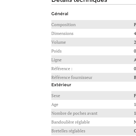
Général
Composition
Dimensions
4
Volume
2
Poids
0
Ligne
A
Référence :
0
Référence fournisseur
Extérieur
Sexe
F
Age
1
Nombre de poches avant
1
Bandoulière réglable
Bretelles réglables