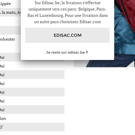
Sur Edisac.be, la livraison s’effectue
ippée
uniquement vers ces pays: Belgique, Pays-
 la main, Au dos
Bas et Luxembourg. Pour une livraison dans
un autre pays choisissez Edisac.com
EDISAC.COM
olyester
Je reste sur edisac.be
Oui
Oui
Oui
Oui
Oui
Oui
Oui
Non
5"