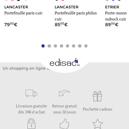
LANCASTER
LANCASTER
ETRIER
Portefeuille paris cuir
Portefeuille paris philos
Porte-monnai
cuir
nubuck cuir
00
00
00
79
85
89
Un shopping en ligne facile
Livraison gratuite
Retour gratuit
Pochette cadeau
dès 39€ d'achat
sous 30 jours