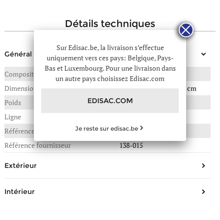
détails techniques
Sur Edisac.be, la livraison s’effectue
Général
uniquement vers ces pays: Belgique, Pays-
Bas et Luxembourg. Pour une livraison dans
Composition
CUIR DE VACHETTE
un autre pays choisissez Edisac.com
Dimensions
18(L) x 3(P) x 10(H) en cm
EDISAC.COM
Poids
0,300 kg
Ligne
Sierra pm
Je reste sur edisac.be
Référence :
284-0138-015
Référence fournisseur
138-015
Extérieur
Nombre de poches principales
1
Intérieur
Nombre de poches au dos
1
Composition
Polyester
Type de fermeture
Zippée, Pression