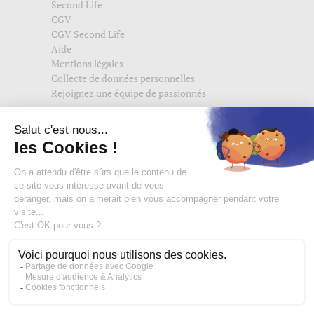
Second Life
CGV
CGV Second Life
Aide
Mentions légales
Collecte de données personnelles
Rejoignez une équipe de passionnés
Suivez-nous également sur
edisac.com
et
edisac.nl
.
Rejoignez la communauté edisac :
Des modeuses comblées
4,74/5