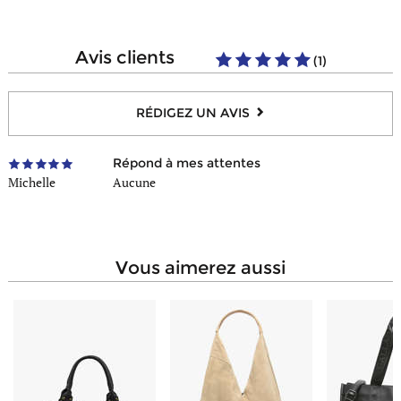
Nombre de compartiments
1
Type de fermeture
Aimant
Composition
Cuir
Hauteur de la anse
33 cm
avis clients
(1)
Type de portée
A l'épaule
RÉDIGEZ UN AVIS
Répond à mes attentes
Michelle
Aucune
vous aimerez aussi