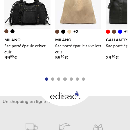
+2
+1
MILANO
MILANO
GALLANTRY
t
Sac porté épaule velvet
Sac porté épaule a4 velvet
Sac porté épa
cuir
cuir
90
90
90
99
59
29
Un shopping en ligne facile