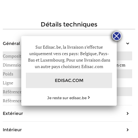
détails techniques
Général
Sur Edisac.be, la livraison s’effectue
uniquement vers ces pays: Belgique, Pays-
Composition
CUIR DE VACHETTE
Bas et Luxembourg. Pour une livraison dans
Dimensions
42(L) x 15(P) x 33(H) en cm
un autre pays choisissez Edisac.com
Poids
0,380 kg
EDISAC.COM
Ligne
Velvet
Référence :
41C-VE24062B
Je reste sur edisac.be
Référence fournisseur
VE24062B
Extérieur
Forme
sac porté épaule
Intérieur
Matière/Aspect
Cuir