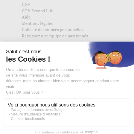
CGV
CGV Second Life
Aide
Mentions légales
Collecte de données personnelles
Rejoignez une équipe de passionnés
Suivez-nous également sur
edisac.com
et
edisac.nl
.
Rejoignez la communauté edisac :
Des modeuses comblées
4,74/5