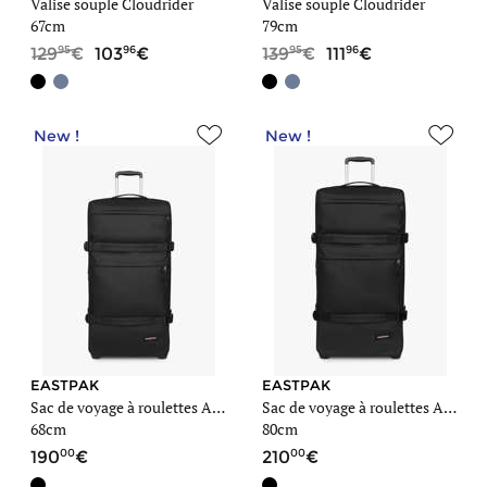
Valise souple Cloudrider
Valise souple Cloudrider
67cm
79cm
95
96
95
96
129
103
139
111
New !
New !
EASTPAK
EASTPAK
Sac de voyage à roulettes Authentic luggage
Sac de voyage à roulettes Authentic luggage
68cm
80cm
00
00
190
210